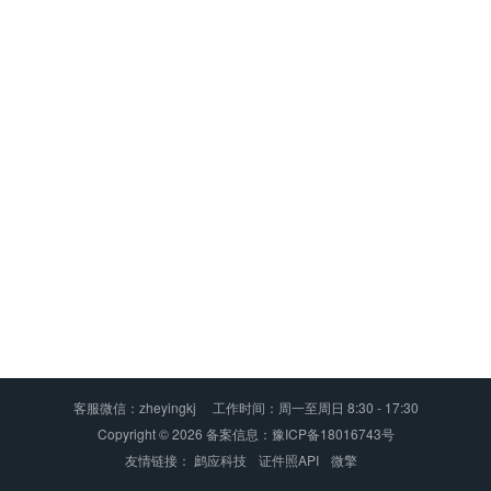
客服微信：zheyingkj 工作时间：周一至周日 8:30 - 17:30
Copyright © 2026
备案信息：豫ICP备18016743号
友情链接：
鹧应科技
证件照API
微擎
管理登录