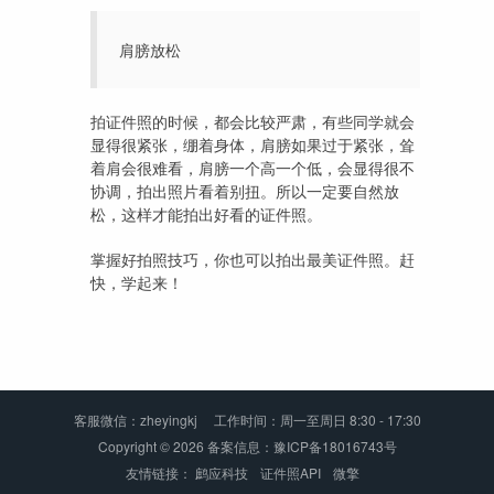
肩膀放松
拍证件照的时候，都会比较严肃，有些同学就会
显得很紧张，绷着身体，肩膀如果过于紧张，耸
着肩会很难看，肩膀一个高一个低，会显得很不
协调，拍出照片看着别扭。所以一定要自然放
松，这样才能拍出好看的证件照。
掌握好拍照技巧，你也可以拍出最美证件照。赶
快，学起来！
客服微信：zheyingkj 工作时间：周一至周日 8:30 - 17:30
Copyright © 2026
备案信息：豫ICP备18016743号
友情链接：
鹧应科技
证件照API
微擎